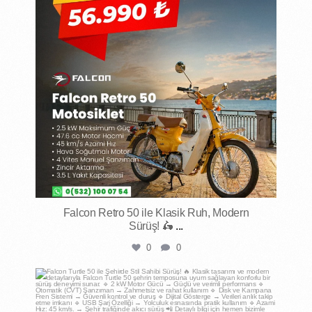
Falcon Retro 50 ile Klasik Ruh, Modern
Sürüş! 🛵
...
0
0
mktmotorluaraclar
May 1