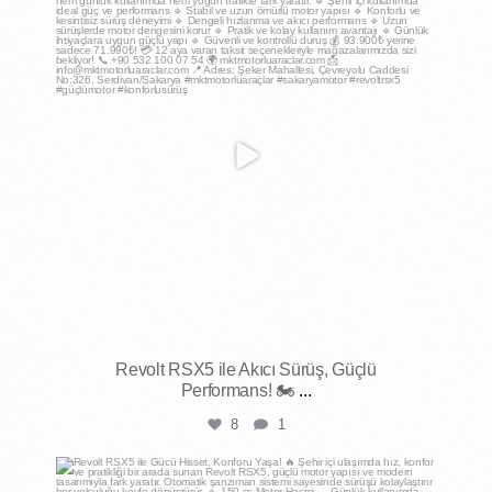
Mar 25
Revolt RSX5 ile Akıcı Sürüş, Güçlü
Performans! 🏍️
...
8
1
mktmotorluaraclar