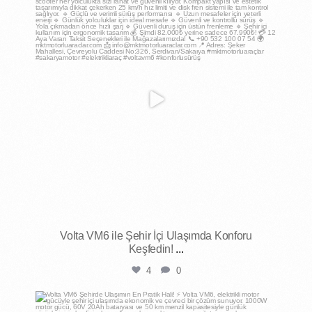
Mar 26
Volta VM6 ile Şehir İçi Ulaşımda Konforu
Keşfedin!
...
4
0
mktmotorluaraclar