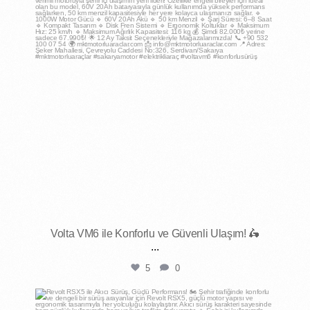
Mar 26
Volta VM6 ile Konforlu ve Güvenli Ulaşım! 🛵
...
5
0
mktmotorluaraclar