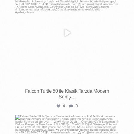
Falcon Turtle 50 ile Klasik Tarzda Modern
Sürüş
...
4
0
mktmotorluaraclar
May 1