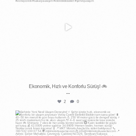
Ekonomik, Hızlı ve Konforlu Sürüş! 🚲
...
2
0
mktmotorluaraclar
Nis 30