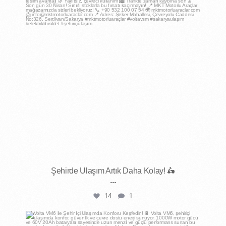
Nis 15
Şehirde Ulaşım Artık Daha Kolay! 🛵
...
14
1
mktmotorluaraclar