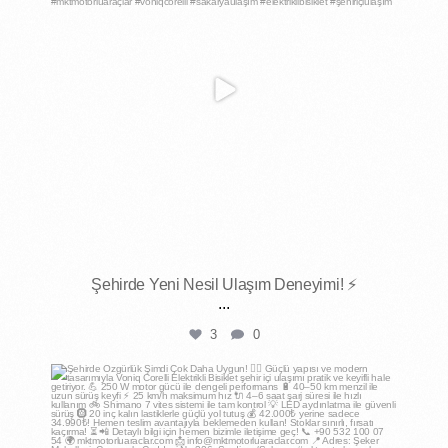
Şehirde Yeni Nesil Ulaşım Deneyimi! ⚡
...
3
0
mktmotorluaraclar
Nis 30