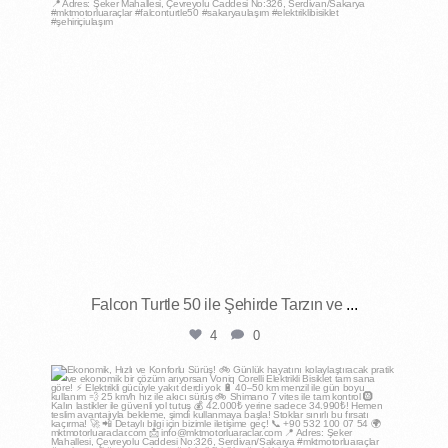
Falcon Turtle 50 ile Şehirde Tarzın ve
...
4
0
mktmotorluaraclar
Nis 30