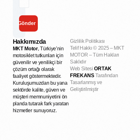
Gönder
Hakkımızda
Gizlilik Politikası
Telif Hakkı
© 2025 – MKT
MKT Motor
, Türkiye’nin
MOTOR – Tüm Hakları
motosiklet tutkunları için
Saklıdır
güvenilir ve yenilikçi bir
Web Sitesi
ORTAK
çözüm ortağı olarak
FREKANS
Tarafından
faaliyet göstermektedir.
Tasarlanmış ve
Kuruluşumuzdan bu yana
Geliştirilmiştir
sektörde kalite, güven ve
müşteri memnuniyetini ön
planda tutarak fark yaratan
hizmetler sunuyoruz.