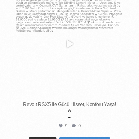
Mar 25
Revolt RSX5 ile Gücü Hisset, Konforu Yaşa!
🔥
...
9
0