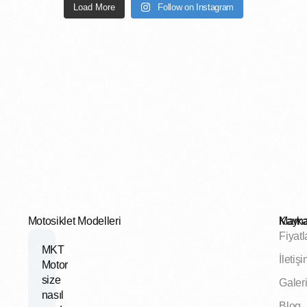
Load More
Follow on Instagram
Motosiklet Modelleri
Marka
Kayna
Fiyatl
MKT
İletiş
Motor
size
Galer
nasıl
Blog