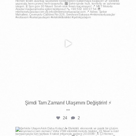
Nis 15
Şimdi Tam Zamanı! Ulaşımını Değiştirin! ⚡
...
24
2
mktmotorluaraclar