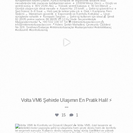
Mar 26
Volta VM6 Şehirde Ulaşımın En Pratik Hali! ⚡
...
15
1
mktmotorluaraclar