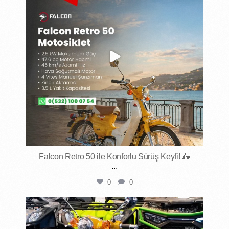
Falcon Retro 50 ile Konforlu Sürüş Keyfi! 🛵
...
0
0
mktmotorluaraclar
May 2