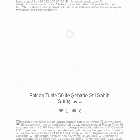
Falcon Turtle 50 ile Şehirde Stil Sahibi
Sürüş! 🔥
...
1
0
mktmotorluaraclar
May 1