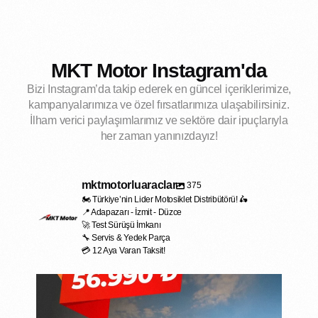
MKT Motor Instagram'da
Bizi Instagram’da takip ederek en güncel içeriklerimize,
kampanyalarımıza ve özel fırsatlarımıza ulaşabilirsiniz.
İlham verici paylaşımlarımız ve sektöre dair ipuçlarıyla
her zaman yanınızdayız!
mktmotorluaraclar
375
🏍️ Türkiye’nin Lider Motosiklet Distribütörü! 🛵
📍 Adapazarı - İzmit - Düzce
🚀 Test Sürüşü İmkanı
🔧 Servis & Yedek Parça
💳 12 Aya Varan Taksit!
mktmotorluaraclar
May 2