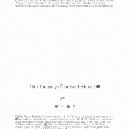
Tüm Türkiye’ye Ücretsiz Teslimat! 🚚
İşini
...
9
2
mktmotorluaraclar
Nis 15