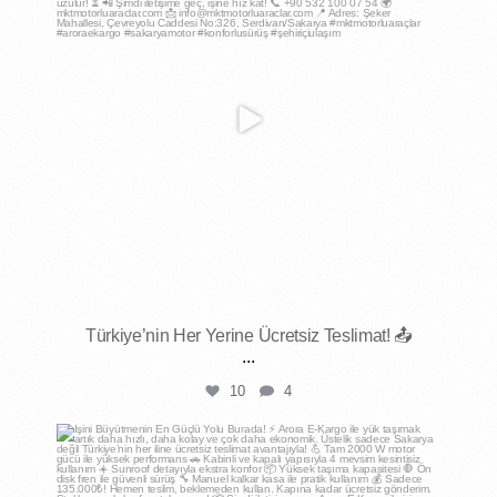
Türkiye’nin Her Yerine Ücretsiz Teslimat! 📤
...
10
4
mktmotorluaraclar
Nis 18