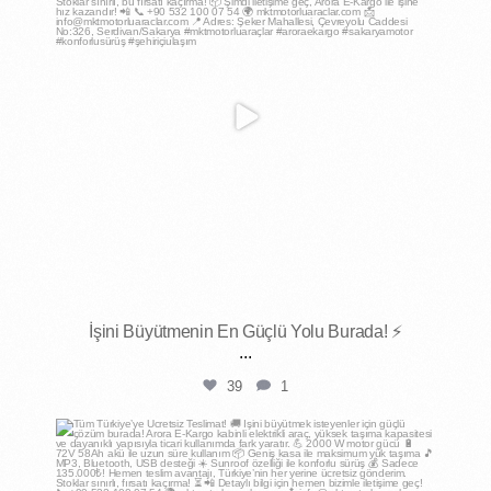
İşini Büyütmenin En Güçlü Yolu Burada! ⚡
...
39
1
mktmotorluaraclar
Nis 18