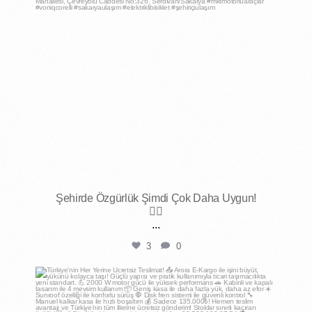
Şehirde Özgürlük Şimdi Çok Daha Uygun!
🚴‍♂️
...
3
0
mktmotorluaraclar
Nis 18