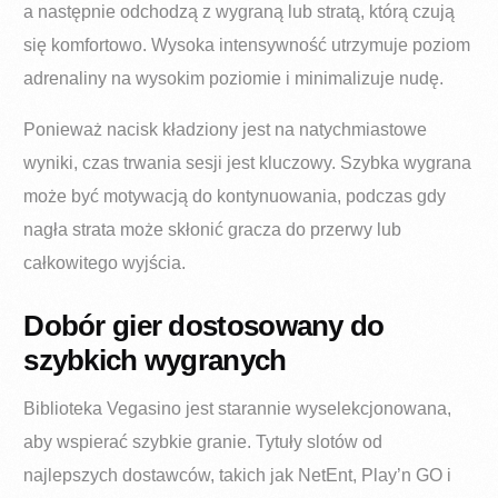
a następnie odchodzą z wygraną lub stratą, którą czują
się komfortowo. Wysoka intensywność utrzymuje poziom
adrenaliny na wysokim poziomie i minimalizuje nudę.
Ponieważ nacisk kładziony jest na natychmiastowe
wyniki, czas trwania sesji jest kluczowy. Szybka wygrana
może być motywacją do kontynuowania, podczas gdy
nagła strata może skłonić gracza do przerwy lub
całkowitego wyjścia.
Dobór gier dostosowany do
szybkich wygranych
Biblioteka Vegasino jest starannie wyselekcjonowana,
aby wspierać szybkie granie. Tytuły slotów od
najlepszych dostawców, takich jak NetEnt, Play’n GO i