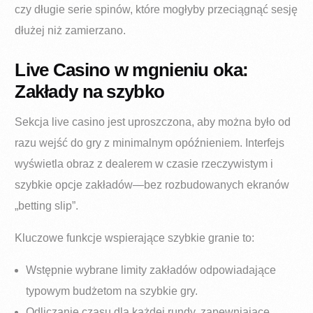
czy długie serie spinów, które mogłyby przeciągnąć sesję
dłużej niż zamierzano.
Live Casino w mgnieniu oka:
Zakłady na szybko
Sekcja live casino jest uproszczona, aby można było od
razu wejść do gry z minimalnym opóźnieniem. Interfejs
wyświetla obraz z dealerem w czasie rzeczywistym i
szybkie opcje zakładów—bez rozbudowanych ekranów
„betting slip”.
Kluczowe funkcje wspierające szybkie granie to:
Wstępnie wybrane limity zakładów odpowiadające
typowym budżetom na szybkie gry.
Odliczanie czasu dla każdej rundy, zapewniające