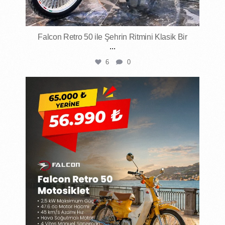
Falcon Retro 50 ile Şehrin Ritmini Klasik Bir
...
6
0
mktmotorluaraclar
May 2