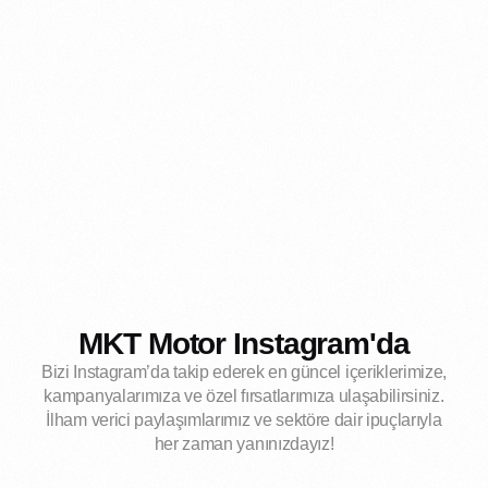
MKT Motor Instagram'da
Bizi Instagram’da takip ederek en güncel içeriklerimize,
kampanyalarımıza ve özel fırsatlarımıza ulaşabilirsiniz.
İlham verici paylaşımlarımız ve sektöre dair ipuçlarıyla
her zaman yanınızdayız!