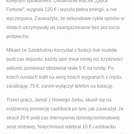
kolejnym spotkaniem. Dwukrotnie kręciła „Quick
Fortune”, wygrała 120 € i wyszła pełna energii, a nie
wyczerpana. Zauważyła, że sekundowe cykle spinów w
slotach utrzymywały jej zaangażowanie bez poczucia
pośpiechu.
Mikael ze Sztokholmu korzystał z funkcji live roulette
podczas dojazdu; każdy spin trwał mniej niż trzydzieści
sekund, ponieważ obstawiał stałe 5 € na rundę. Po
trzech rundach trafił na serię trzech wygranych z rzędu,
zarabiając 75 €, zanim wyłączył telefon na kolację.
Trzeci gracz, Jamal z Nowego Jorku, skusił się na
codzienną promocję cashback po tym, jak zauważył, że
stracił 20 € podczas intensywnej dziesięciominutowej
sesji slotowej. Natychmiast odebrał 10 € cashbacku