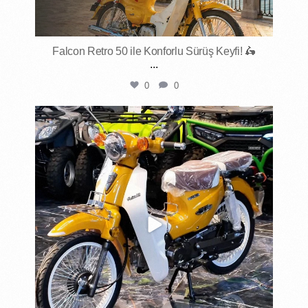
Falcon Retro 50 ile Konforlu Sürüş Keyfi! 🛵
...
0
0
mktmotorluaraclar
May 2