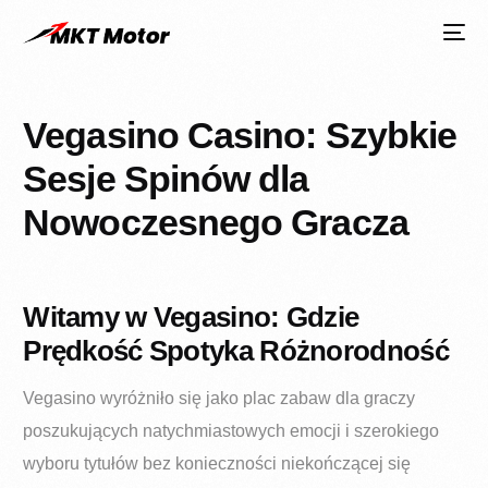
Vegasino Casino: Szybkie
Sesje Spinów dla
Nowoczesnego Gracza
Witamy w Vegasino: Gdzie
Prędkość Spotyka Różnorodność
Vegasino wyróżniło się jako plac zabaw dla graczy
poszukujących natychmiastowych emocji i szerokiego
wyboru tytułów bez konieczności niekończącej się