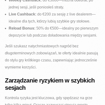
Weekly Cashback:
do €3000—można odebrać po
jednej sesji, jeśli poniosłeś straty.
Live Cashback:
do €200 za sesję z live dealerem—
idealne dla tych, którzy lubią szybkie gry stołowe.
Reload Bonus:
50% do €500—idealny po pierwszym
depozycie lub podczas doładowania między sesjami.
Jeśli szukasz natychmiastowych nagród bez
długoterminowych zobowiązań, te oferty idealnie pasują
do stylu gry krótkiego czasu, zapewniając jednocześnie
wymierne korzyści.
Zarządzanie ryzykiem w szybkich
sesjach
Kontrola ryzyka jest kluczowa, gdy spędzasz na grze
tylko kilka minut. Gracze zazwyczaj stosują proste