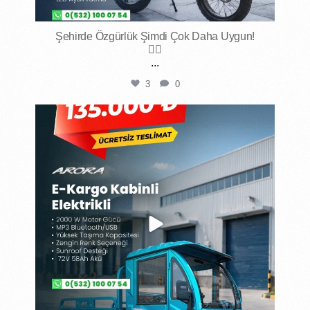
Şehirde Özgürlük Şimdi Çok Daha Uygun!
🚴‍♂️
...
3
0
mktmotorluaraclar
Nis 18