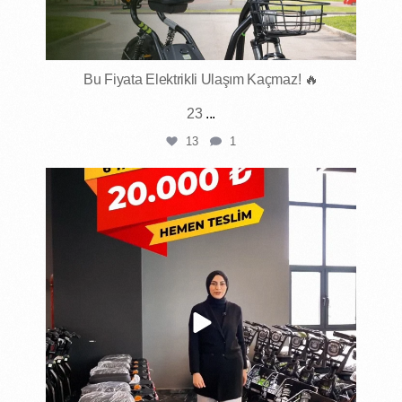
Bu Fiyata Elektrikli Ulaşım Kaçmaz! 🔥
23
...
13
1
mktmotorluaraclar
Nis 15