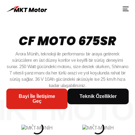
CF
MOTO
675SR
Arora
Münih,
teknoloji
ile
performansı
bir
araya
getirerek
sürücülere
en
üst
düzey
konfor
ve
keyifli
bir
sürüş
deneyimi
sunar.
250
Watt
gücündeki
motoru,
size
destek
olurken,
Shimano
7
vitesli
şanzımanı
da
her
türlü
arazi
ve
yol
koşulunda
rahat
bir
sürüş
sağlar.
36
V
10Ah
gücündeki
aküsüyle
ise
25
km/h
hıza
kadar
ulaşabilirsiniz.
MKT MOTO
Bayi İle İletişime
Teknik Özellikler
Geç