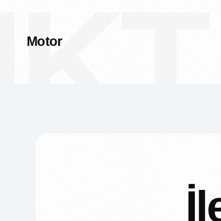
KT
Motor
İl