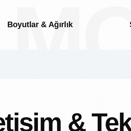
 M
Boyutlar & Ağırlık
etişim & Tek