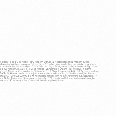
mktmotorluaraclar
May 2