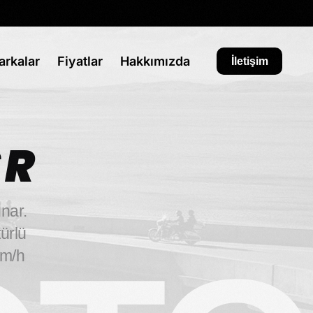
arkalar
Fiyatlar
Hakkımızda
İletişim
SR
nar.
türlü
m/h