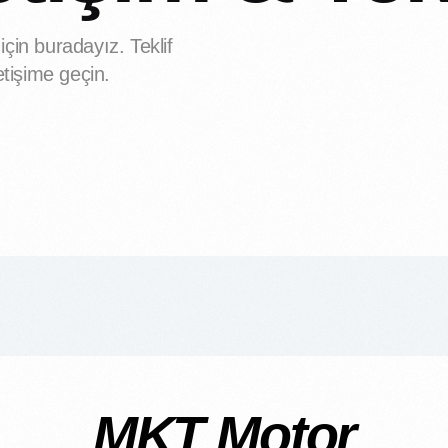
çin buradayız. Teklif
letişime geçin.
MKT Motor