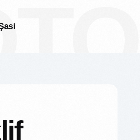
OT
Şasi
lif