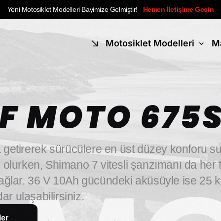
Yeni Motosiklet Modelleri Bayimize Gelmiştir!
Hemen İletişime Geçin
Motosiklet Modelleri
M
 Modelleri Görüntüle
F
MOTO
675
a
getirerek
sürücülere
en
üst
düzey
konforu
su
k
olurken,
Shimano
7
vitesli
şanzımanı
da
her
ağlar.
36
V
10Ah
gücündeki
aküsüyle
ise
25
k
dar
ulaşabilirsiniz.
ler