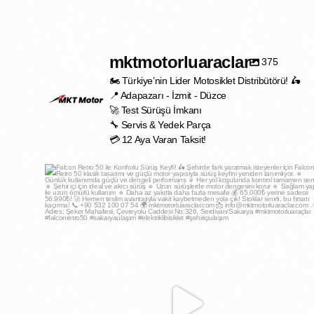
mktmotorluaraclar
375
🏍️ Türkiye’nin Lider Motosiklet Distribütörü! 🛵
📍 Adapazarı - İzmit - Düzce
🚀 Test Sürüşü İmkanı
🔧 Servis & Yedek Parça
💳 12 Aya Varan Taksit!
mktmotorluaraclar
May 2