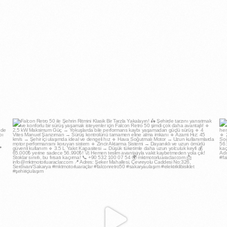
mktmotorluaraclar
May 2