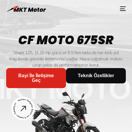
CF
MOTO
675SR
Shark
125,
11.15
Hp
gücü
ve
9.5
Nm
torku
ile
her
türlü
yol
koşulunda
güvenle
ilerlemenizi
sağlar.
Hava
soğutmalı
motoru
uzun
yolda
da
performansınızı
korur.
MKT MOTO
Bayi İle İletişime
Teknik Özellikler
Geç