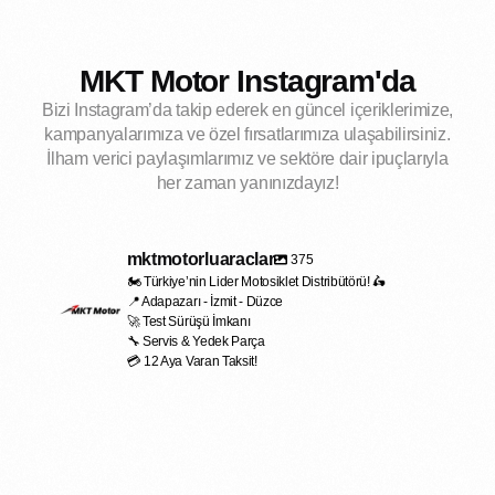
MKT Motor Instagram'da
Bizi Instagram’da takip ederek en güncel içeriklerimize,
kampanyalarımıza ve özel fırsatlarımıza ulaşabilirsiniz.
İlham verici paylaşımlarımız ve sektöre dair ipuçlarıyla
her zaman yanınızdayız!
mktmotorluaraclar
375
🏍️ Türkiye’nin Lider Motosiklet Distribütörü! 🛵
📍 Adapazarı - İzmit - Düzce
🚀 Test Sürüşü İmkanı
🔧 Servis & Yedek Parça
💳 12 Aya Varan Taksit!
mktmotorluaraclar
mktmotorluaraclar
May 2
mktmotorluaraclar
May 2
mktmotorluaraclar
May 2
mktmotorluaraclar
May 1
mktmotorluaraclar
May 1
mktmotorluaraclar
May 1
mktmotorluaraclar