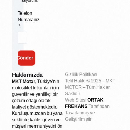
istiyorum.
#elektrikliaraç #voltavm6 #konforlusürüş
📍 Adres: Şeker Mahallesi, Çevreyolu
#mktmotorluaraçlar #sakaryamotor
Caddesi No:326, Serdivan/Sakarya
#elektrikliaraç #voltavm6 #konforlusürüş
5
0
Telefon
#mktmotorluaraçlar #sakaryamotor
Numaranız
15
1
#revoltrsx5 #güçlümotor #konforlusürüş
9
0
Gönder
Hakkımızda
Gizlilik Politikası
Telif Hakkı
© 2025 – MKT
MKT Motor
, Türkiye’nin
MOTOR – Tüm Hakları
motosiklet tutkunları için
Saklıdır
güvenilir ve yenilikçi bir
Web Sitesi
ORTAK
çözüm ortağı olarak
FREKANS
Tarafından
faaliyet göstermektedir.
Tasarlanmış ve
Kuruluşumuzdan bu yana
Geliştirilmiştir
sektörde kalite, güven ve
müşteri memnuniyetini ön